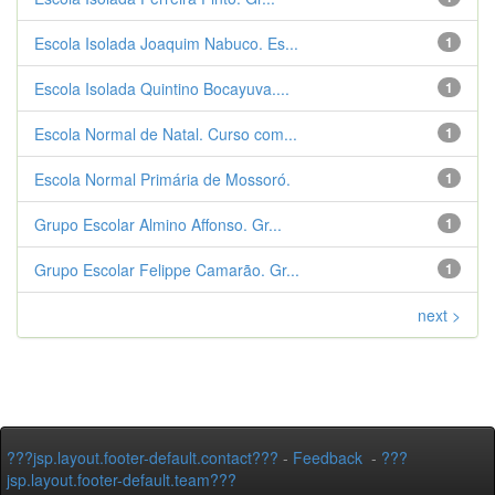
Escola Isolada Joaquim Nabuco. Es...
1
Escola Isolada Quintino Bocayuva....
1
Escola Normal de Natal. Curso com...
1
Escola Normal Primária de Mossoró.
1
Grupo Escolar Almino Affonso. Gr...
1
Grupo Escolar Felippe Camarão. Gr...
1
next >
???jsp.layout.footer-default.contact???
-
Feedback
-
???
jsp.layout.footer-default.team???