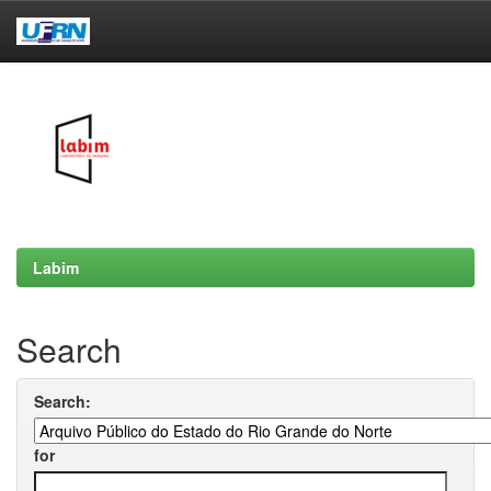
Skip
navigation
Labim
Search
Search:
for