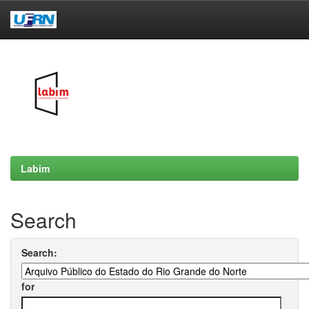
Skip
navigation
Labim
Search
Search:
for