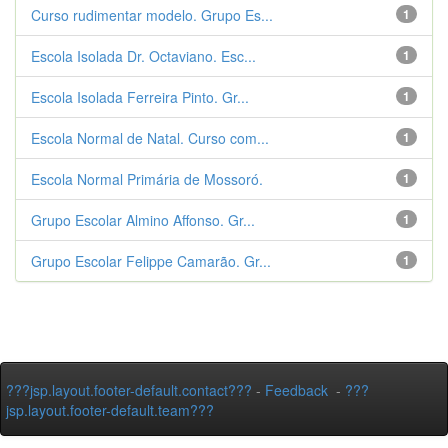
Curso rudimentar modelo. Grupo Es...
1
Escola Isolada Dr. Octaviano. Esc...
1
Escola Isolada Ferreira Pinto. Gr...
1
Escola Normal de Natal. Curso com...
1
Escola Normal Primária de Mossoró.
1
Grupo Escolar Almino Affonso. Gr...
1
Grupo Escolar Felippe Camarão. Gr...
1
???jsp.layout.footer-default.contact???
-
Feedback
-
???
jsp.layout.footer-default.team???