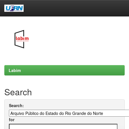
Skip
navigation
Labim
Search
Search:
for