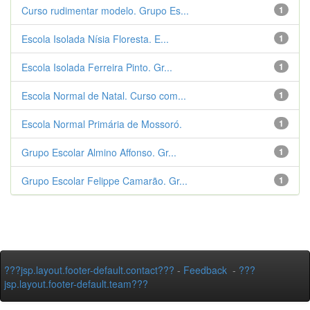
Curso rudimentar modelo. Grupo Es...
1
Escola Isolada Nísia Floresta. E...
1
Escola Isolada Ferreira Pinto. Gr...
1
Escola Normal de Natal. Curso com...
1
Escola Normal Primária de Mossoró.
1
Grupo Escolar Almino Affonso. Gr...
1
Grupo Escolar Felippe Camarão. Gr...
1
???jsp.layout.footer-default.contact???
-
Feedback
-
???
jsp.layout.footer-default.team???