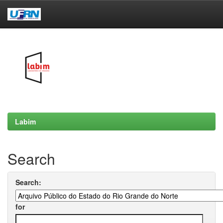
Skip
navigation
Labim
Search
Search:
for