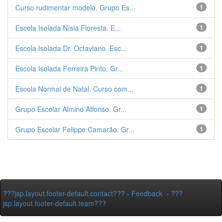
Curso rudimentar modelo. Grupo Es...
1
Escola Isolada Nísia Floresta. E...
1
Escola Isolada Dr. Octaviano. Esc...
1
Escola Isolada Ferreira Pinto. Gr...
1
Escola Normal de Natal. Curso com...
1
Grupo Escolar Almino Affonso. Gr...
1
Grupo Escolar Felippe Camarão. Gr...
1
???jsp.layout.footer-default.contact???
-
Feedback
-
???
jsp.layout.footer-default.team???