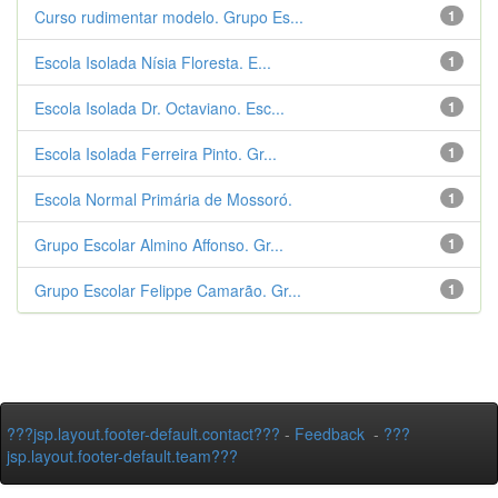
Curso rudimentar modelo. Grupo Es...
1
Escola Isolada Nísia Floresta. E...
1
Escola Isolada Dr. Octaviano. Esc...
1
Escola Isolada Ferreira Pinto. Gr...
1
Escola Normal Primária de Mossoró.
1
Grupo Escolar Almino Affonso. Gr...
1
Grupo Escolar Felippe Camarão. Gr...
1
???jsp.layout.footer-default.contact???
-
Feedback
-
???
jsp.layout.footer-default.team???