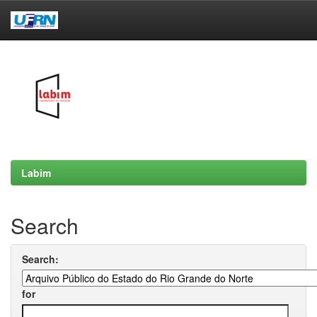
Skip
navigation
Labim
Search
Search:
for