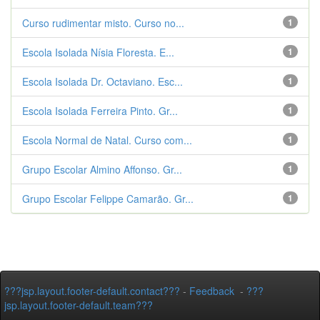
Curso rudimentar misto. Curso no...
1
Escola Isolada Nísia Floresta. E...
1
Escola Isolada Dr. Octaviano. Esc...
1
Escola Isolada Ferreira Pinto. Gr...
1
Escola Normal de Natal. Curso com...
1
Grupo Escolar Almino Affonso. Gr...
1
Grupo Escolar Felippe Camarão. Gr...
1
???jsp.layout.footer-default.contact???
-
Feedback
-
???
jsp.layout.footer-default.team???