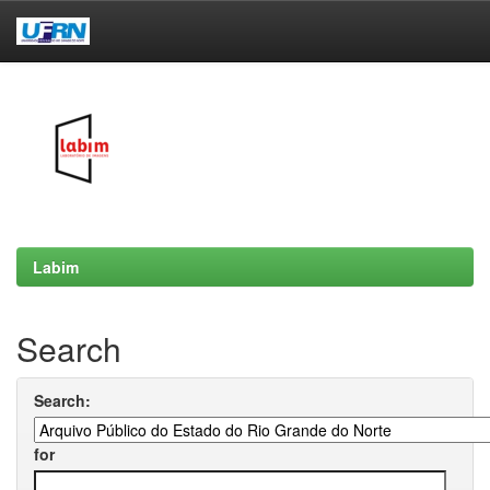
Skip
navigation
Labim
Search
Search:
for