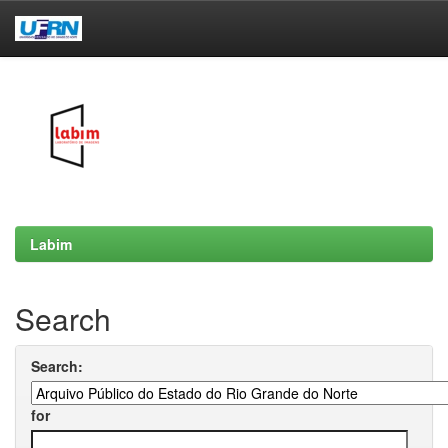
Skip
navigation
Labim
Search
Search:
for