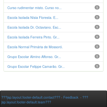
Curso rudimentar misto. Curso no...
1
Escola Isolada Nísia Floresta. E...
1
Escola Isolada Dr. Octaviano. Esc...
1
Escola Isolada Ferreira Pinto. Gr...
1
Escola Normal Primária de Mossoró.
1
Grupo Escolar Almino Affonso. Gr...
1
Grupo Escolar Felippe Camarão. Gr...
1
???jsp.layout.footer-default.contact???
-
Feedback
-
???
jsp.layout.footer-default.team???