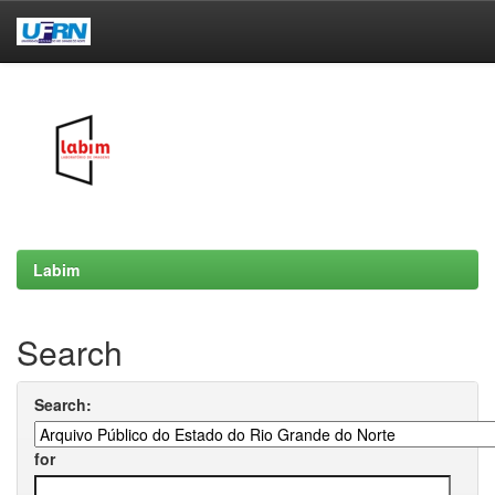
Skip
navigation
Labim
Search
Search:
for