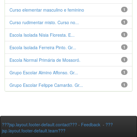
Curso elementar masculino e feminino
1
Curso rudimentar misto. Curso no...
1
Escola Isolada Nísia Floresta. E...
1
Escola Isolada Ferreira Pinto. Gr...
1
Escola Normal Primária de Mossoró.
1
Grupo Escolar Almino Affonso. Gr...
1
Grupo Escolar Felippe Camarão. Gr...
1
???jsp.layout.footer-default.contact???
-
Feedback
-
???
jsp.layout.footer-default.team???