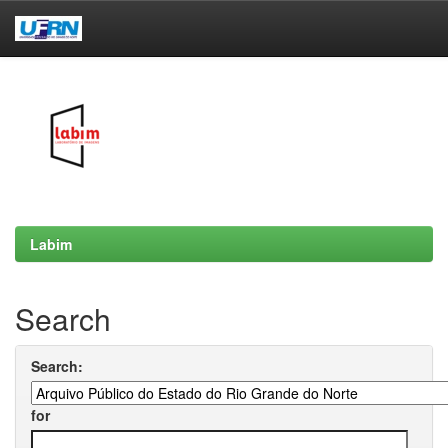
Skip
navigation
Labim
Search
Search:
for