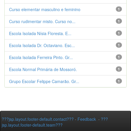
Curso elementar masculino e feminino
1
Curso rudimentar misto. Curso no...
1
Escola Isolada Nísia Floresta. E...
1
Escola Isolada Dr. Octaviano. Esc...
1
Escola Isolada Ferreira Pinto. Gr...
1
Escola Normal Primária de Mossoró.
1
Grupo Escolar Felippe Camarão. Gr...
1
???jsp.layout.footer-default.contact???
-
Feedback
-
???
jsp.layout.footer-default.team???