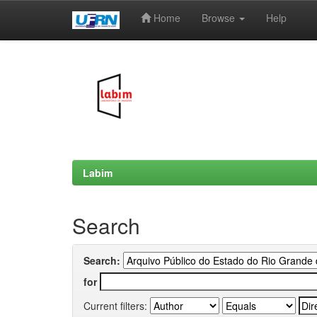
Home
Browse
Help
Skip
navigation
Labim
Search
Search:
for
Current filters: