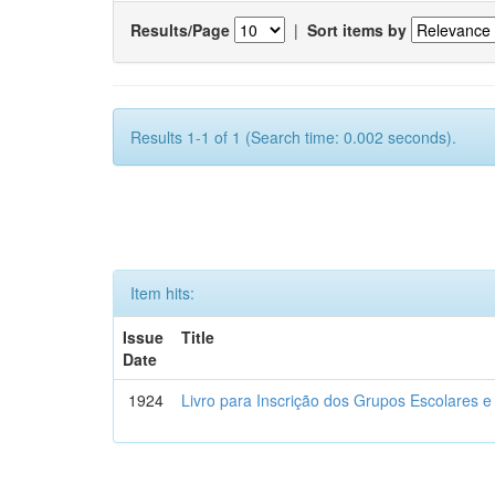
Results/Page
|
Sort items by
Results 1-1 of 1 (Search time: 0.002 seconds).
Item hits:
Issue
Title
Date
1924
Livro para Inscrição dos Grupos Escolares e