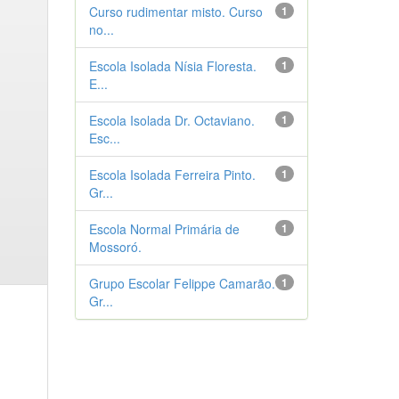
Curso rudimentar misto. Curso
1
no...
Escola Isolada Nísia Floresta.
1
E...
Escola Isolada Dr. Octaviano.
1
Esc...
Escola Isolada Ferreira Pinto.
1
Gr...
Escola Normal Primária de
1
Mossoró.
Grupo Escolar Felippe Camarão.
1
Gr...