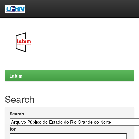
Skip
navigation
Labim
Search
Search:
for