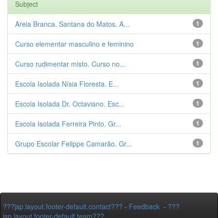
Subject
Areia Branca. Santana do Matos. A...
1
Curso elementar masculino e feminino
1
Curso rudimentar misto. Curso no...
1
Escola Isolada Nísia Floresta. E...
1
Escola Isolada Dr. Octaviano. Esc...
1
Escola Isolada Ferreira Pinto. Gr...
1
Grupo Escolar Felippe Camarão. Gr...
1
???jsp.layout.footer-default.contact???
-
Feedback
-
???
jsp.layout.footer-default.team???