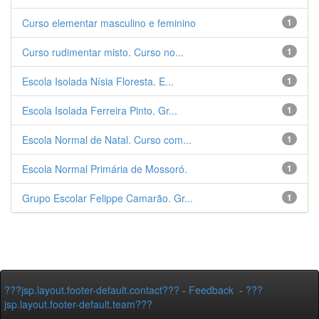
Curso elementar masculino e feminino
1
Curso rudimentar misto. Curso no...
1
Escola Isolada Nísia Floresta. E...
1
Escola Isolada Ferreira Pinto. Gr...
1
Escola Normal de Natal. Curso com...
1
Escola Normal Primária de Mossoró.
1
Grupo Escolar Felippe Camarão. Gr...
1
???jsp.layout.footer-default.contact???
-
Feedback
-
???
jsp.layout.footer-default.team???