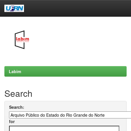
Skip
navigation
Labim
Search
Search:
for