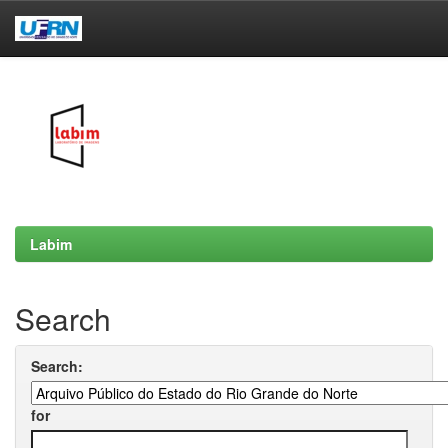
Skip
navigation
Labim
Search
Search:
for