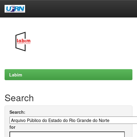
Skip
navigation
Labim
Search
Search:
for