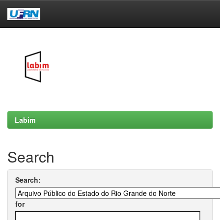
Skip
navigation
Labim
Search
Search:
for