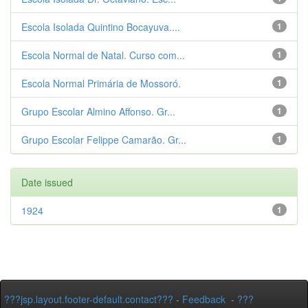
Escola Isolada Quintino Bocayuva....
1
Escola Normal de Natal. Curso com...
1
Escola Normal Primária de Mossoró.
1
Grupo Escolar Almino Affonso. Gr...
1
Grupo Escolar Felippe Camarão. Gr...
1
Date issued
1924
1
???jsp.layout.footer-default.contact???
-
Feedback
-
???