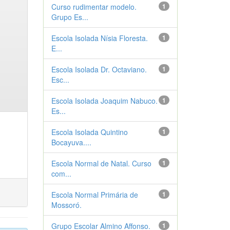
Curso rudimentar modelo.
1
Grupo Es...
Escola Isolada Nísia Floresta.
1
E...
Escola Isolada Dr. Octaviano.
1
Esc...
Escola Isolada Joaquim Nabuco.
1
Es...
Escola Isolada Quintino
1
Bocayuva....
Escola Normal de Natal. Curso
1
com...
Escola Normal Primária de
1
Mossoró.
Grupo Escolar Almino Affonso.
1