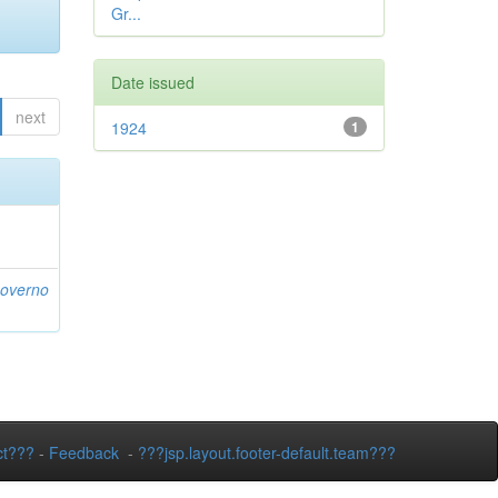
Gr...
Date issued
next
1924
1
Governo
ct???
-
Feedback
-
???jsp.layout.footer-default.team???