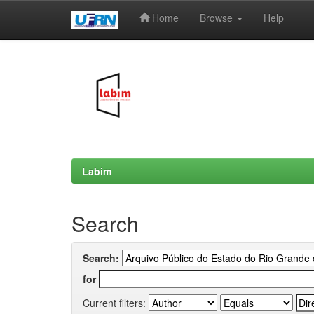
Home
Browse
Help
Skip
navigation
Labim
Search
Search:
for
Current filters: