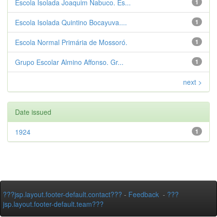
Escola Isolada Joaquim Nabuco. Es...
1
Escola Isolada Quintino Bocayuva....
1
Escola Normal Primária de Mossoró.
1
Grupo Escolar Almino Affonso. Gr...
1
next >
Date issued
1924
1
???jsp.layout.footer-default.contact???
-
Feedback
-
???
jsp.layout.footer-default.team???