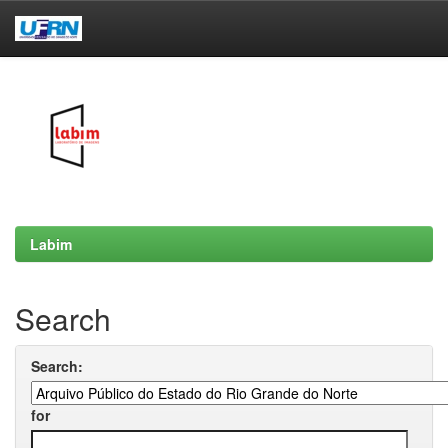
Skip
navigation
Labim
Search
Search:
for