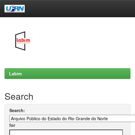
Skip
navigation
Labim
Search
Search:
for