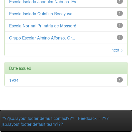
Escola Isolada Joaquim Nabuco. Es...
1
Escola Isolada Quintino Bocayuva....
1
Escola Normal Primária de Mossoró.
1
Grupo Escolar Almino Affonso. Gr...
1
next >
Date issued
1924
1
???jsp.layout.footer-default.contact???
-
Feedback
-
???
jsp.layout.footer-default.team???