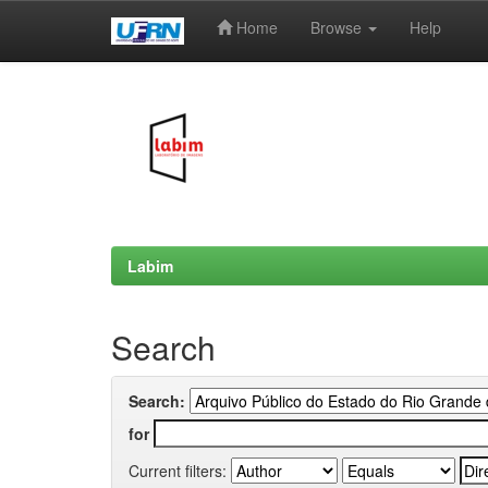
Home
Browse
Help
Skip
navigation
Labim
Search
Search:
for
Current filters: