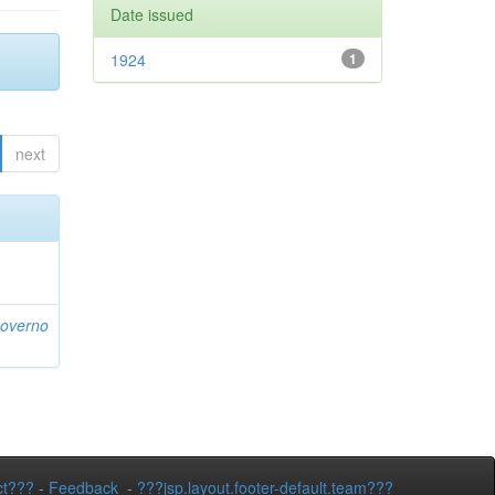
Date issued
1924
1
next
Governo
ct???
-
Feedback
-
???jsp.layout.footer-default.team???