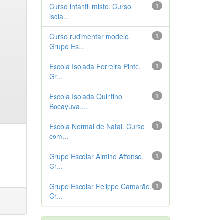
Curso infantil misto. Curso
1
isola...
Curso rudimentar modelo.
1
Grupo Es...
Escola Isolada Ferreira Pinto.
1
Gr...
Escola Isolada Quintino
1
Bocayuva....
Escola Normal de Natal. Curso
1
com...
Grupo Escolar Almino Affonso.
1
Gr...
Grupo Escolar Felippe Camarão.
1
Gr...