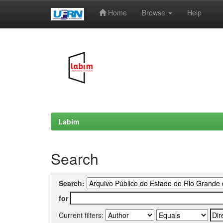
Home
Browse
Help
Skip
navigation
Labim
Search
Search:
for
Current filters: