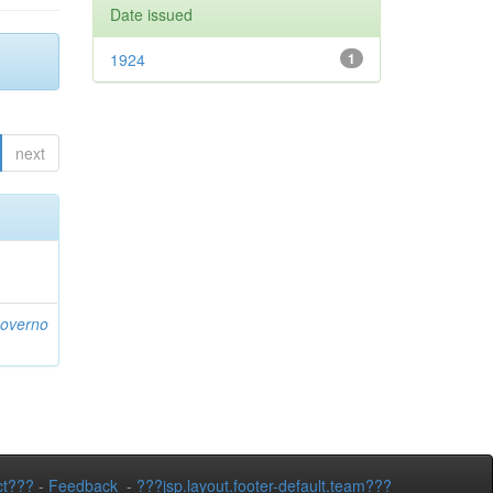
Date issued
1924
1
next
Governo
ct???
-
Feedback
-
???jsp.layout.footer-default.team???