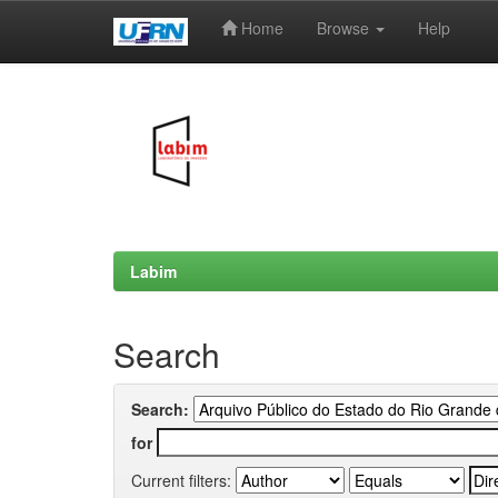
Home
Browse
Help
Skip
navigation
Labim
Search
Search:
for
Current filters: