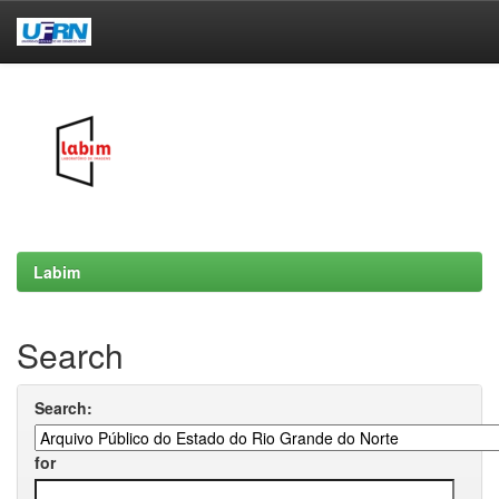
Skip
navigation
Labim
Search
Search:
for