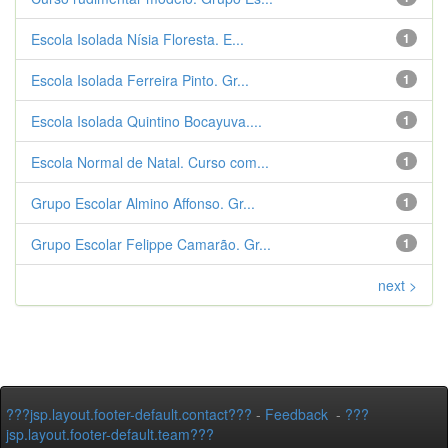
Escola Isolada Nísia Floresta. E...
1
Escola Isolada Ferreira Pinto. Gr...
1
Escola Isolada Quintino Bocayuva....
1
Escola Normal de Natal. Curso com...
1
Grupo Escolar Almino Affonso. Gr...
1
Grupo Escolar Felippe Camarão. Gr...
1
next >
???jsp.layout.footer-default.contact???
-
Feedback
-
???
jsp.layout.footer-default.team???