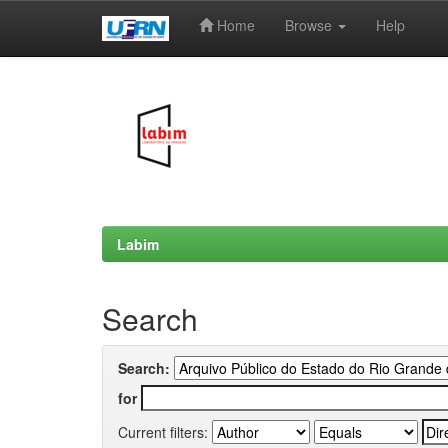
Home
Browse
Help
Skip
navigation
Labim
Search
Search:
for
Current filters: