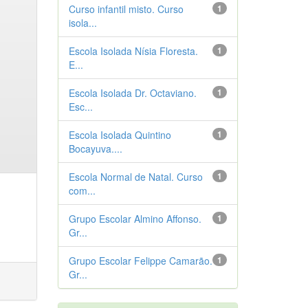
Curso infantil misto. Curso
1
isola...
Escola Isolada Nísia Floresta.
1
E...
Escola Isolada Dr. Octaviano.
1
Esc...
Escola Isolada Quintino
1
Bocayuva....
Escola Normal de Natal. Curso
1
com...
Grupo Escolar Almino Affonso.
1
Gr...
Grupo Escolar Felippe Camarão.
1
Gr...