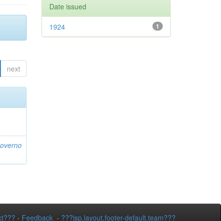
Date issued
1924
1
next
Governo
ct???
-
Feedback
-
???jsp.layout.footer-default.team???