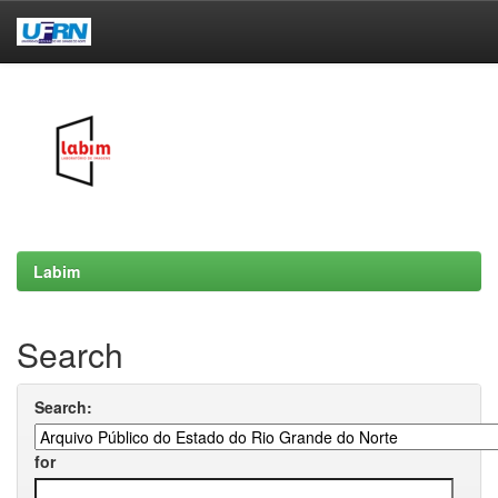
Skip
navigation
Labim
Search
Search:
for