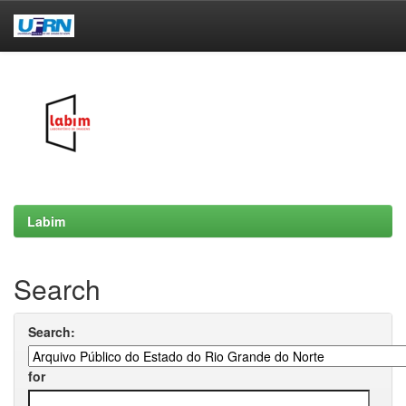
Skip
navigation
Labim
Search
Search:
for