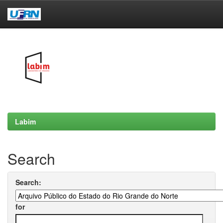
Skip
navigation
Labim
Search
Search:
for