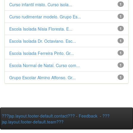
Curso infantil misto. Curso isola...
1
Curso rudimentar modelo. Grupo Es...
1
Escola Isolada Nísia Floresta. E...
1
Escola Isolada Dr. Octaviano. Esc...
1
Escola Isolada Ferreira Pinto. Gr...
1
Escola Normal de Natal. Curso com...
1
Grupo Escolar Almino Affonso. Gr...
1
???jsp.layout.footer-default.contact???
-
Feedback
-
???
jsp.layout.footer-default.team???