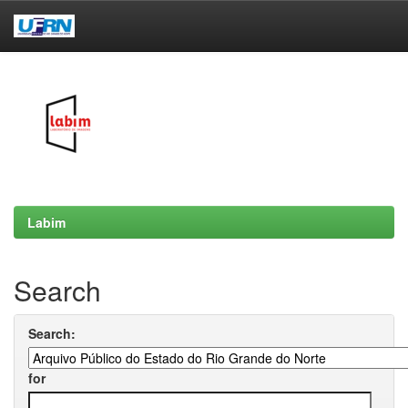
Skip
navigation
Labim
Search
Search:
for