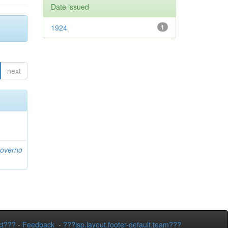
Date issued
1924
1
next
Governo
ct???
-
Feedback
-
???jsp.layout.footer-default.team???