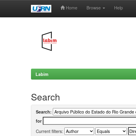
Home
Browse
Help
Skip
navigation
Labim
Search
Search:
for
Current filters: