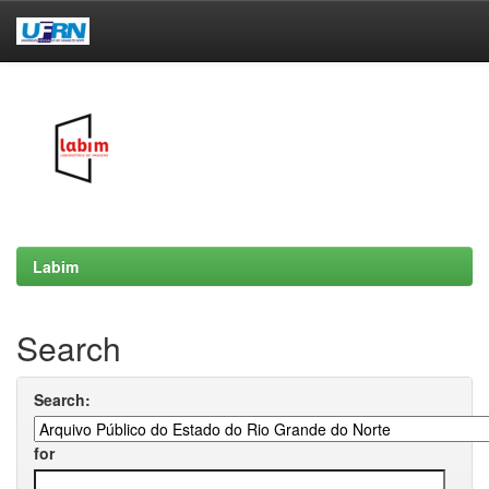
Skip
navigation
Labim
Search
Search:
for