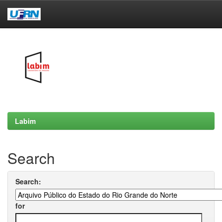
Skip
navigation
Labim
Search
Search:
for