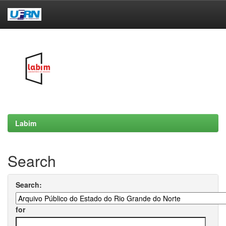
Skip
navigation
Labim
Search
Search:
for