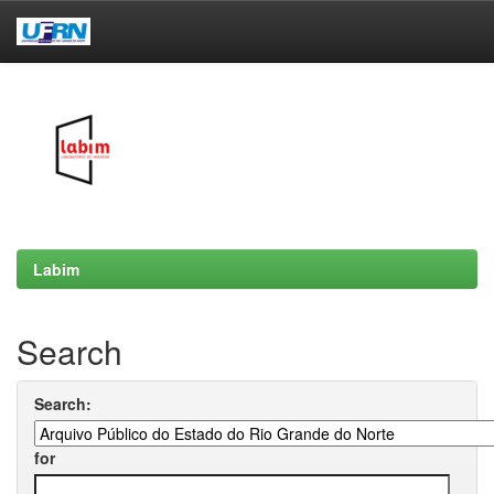
Skip
navigation
Labim
Search
Search:
for