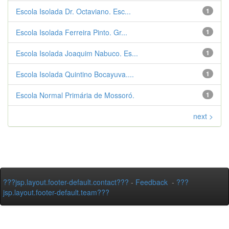
Escola Isolada Dr. Octaviano. Esc...
1
Escola Isolada Ferreira Pinto. Gr...
1
Escola Isolada Joaquim Nabuco. Es...
1
Escola Isolada Quintino Bocayuva....
1
Escola Normal Primária de Mossoró.
1
next >
???jsp.layout.footer-default.contact???
-
Feedback
-
???
jsp.layout.footer-default.team???