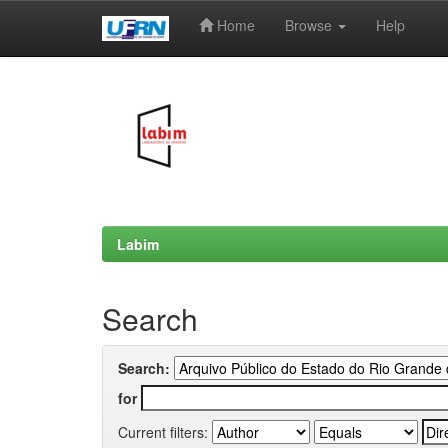
Home
Browse
Help
Skip
navigation
Labim
Search
Search:
for
Current filters: