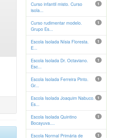
Curso infantil misto. Curso
1
isola...
Curso rudimentar modelo.
1
Grupo Es...
Escola Isolada Nísia Floresta.
1
E...
Escola Isolada Dr. Octaviano.
1
Esc...
Escola Isolada Ferreira Pinto.
1
Gr...
Escola Isolada Joaquim Nabuco.
1
Es...
Escola Isolada Quintino
1
Bocayuva....
Escola Normal Primária de
1