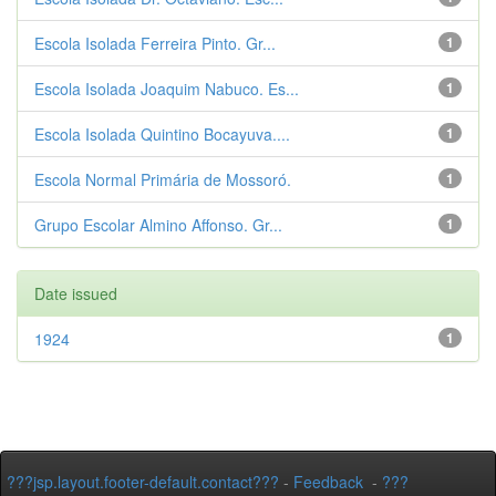
Escola Isolada Ferreira Pinto. Gr...
1
Escola Isolada Joaquim Nabuco. Es...
1
Escola Isolada Quintino Bocayuva....
1
Escola Normal Primária de Mossoró.
1
Grupo Escolar Almino Affonso. Gr...
1
Date issued
1924
1
???jsp.layout.footer-default.contact???
-
Feedback
-
???