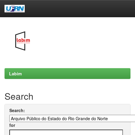
Skip
navigation
Labim
Search
Search:
for