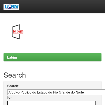
Skip
navigation
Labim
Search
Search:
for