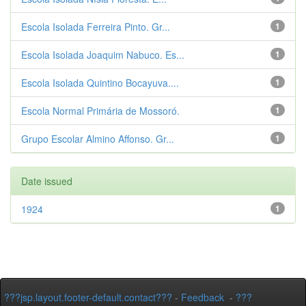
Escola Isolada Ferreira Pinto. Gr...
1
Escola Isolada Joaquim Nabuco. Es...
1
Escola Isolada Quintino Bocayuva....
1
Escola Normal Primária de Mossoró.
1
Grupo Escolar Almino Affonso. Gr...
1
Date issued
1924
1
???jsp.layout.footer-default.contact???
-
Feedback
-
???