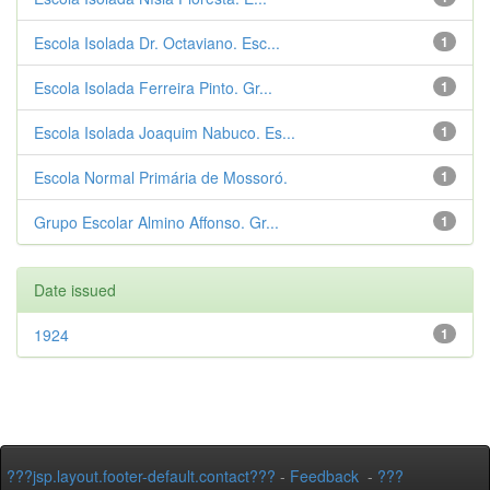
Escola Isolada Dr. Octaviano. Esc...
1
Escola Isolada Ferreira Pinto. Gr...
1
Escola Isolada Joaquim Nabuco. Es...
1
Escola Normal Primária de Mossoró.
1
Grupo Escolar Almino Affonso. Gr...
1
Date issued
1924
1
???jsp.layout.footer-default.contact???
-
Feedback
-
???