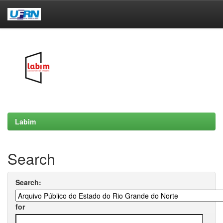
Skip
navigation
Labim
Search
Search:
for