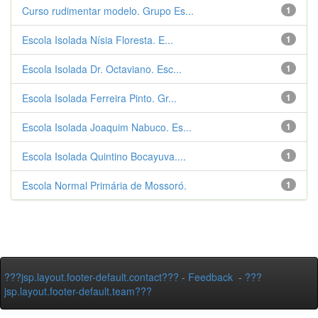
Curso rudimentar modelo. Grupo Es...
1
Escola Isolada Nísia Floresta. E...
1
Escola Isolada Dr. Octaviano. Esc...
1
Escola Isolada Ferreira Pinto. Gr...
1
Escola Isolada Joaquim Nabuco. Es...
1
Escola Isolada Quintino Bocayuva....
1
Escola Normal Primária de Mossoró.
1
???jsp.layout.footer-default.contact???
-
Feedback
-
???
jsp.layout.footer-default.team???