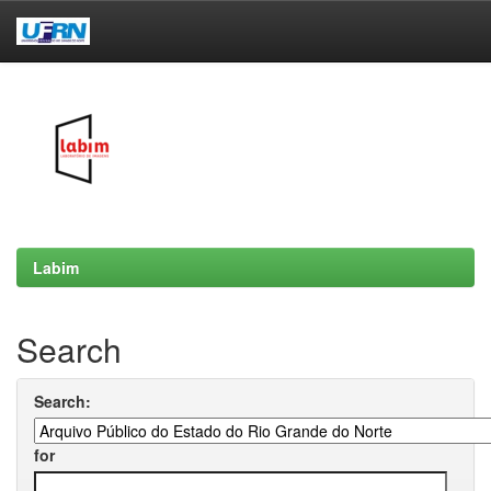
Skip
navigation
Labim
Search
Search:
for