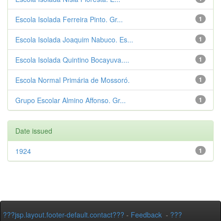
Escola Isolada Ferreira Pinto. Gr...
1
Escola Isolada Joaquim Nabuco. Es...
1
Escola Isolada Quintino Bocayuva....
1
Escola Normal Primária de Mossoró.
1
Grupo Escolar Almino Affonso. Gr...
1
Date issued
1924
1
???jsp.layout.footer-default.contact???
-
Feedback
-
???