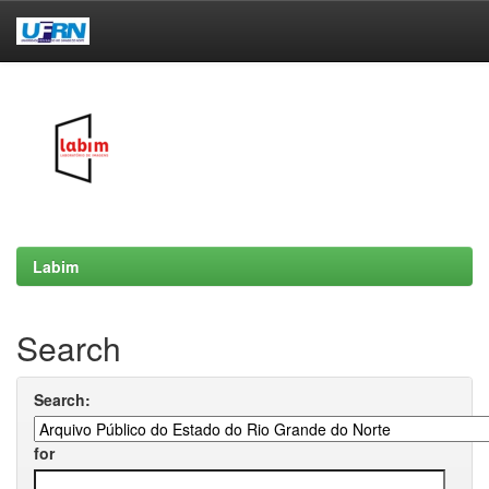
Skip
navigation
Labim
Search
Search:
for