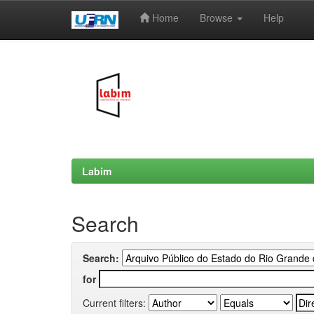
Home
Browse
Help
Skip
navigation
Labim
Search
Search:
for
Current filters: