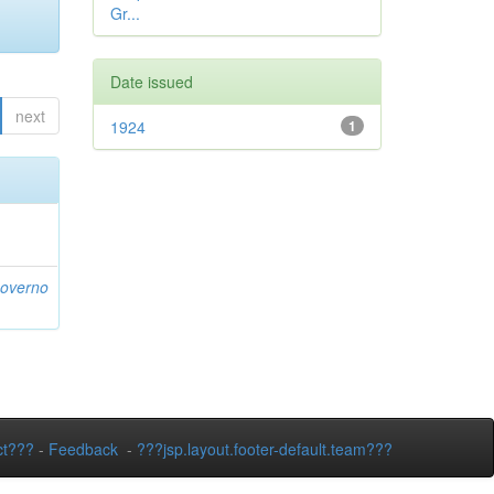
Gr...
Date issued
next
1924
1
Governo
ct???
-
Feedback
-
???jsp.layout.footer-default.team???