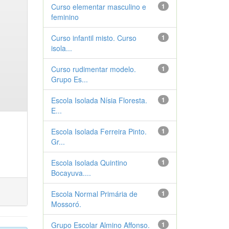
Curso elementar masculino e
1
feminino
Curso infantil misto. Curso
1
isola...
Curso rudimentar modelo.
1
Grupo Es...
Escola Isolada Nísia Floresta.
1
E...
Escola Isolada Ferreira Pinto.
1
Gr...
Escola Isolada Quintino
1
Bocayuva....
Escola Normal Primária de
1
Mossoró.
Grupo Escolar Almino Affonso.
1