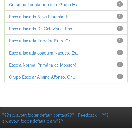
Curso rudimentar modelo. Grupo Es...
1
Escola Isolada Nísia Floresta. E...
1
Escola Isolada Dr. Octaviano. Esc...
1
Escola Isolada Ferreira Pinto. Gr...
1
Escola Isolada Joaquim Nabuco. Es...
1
Escola Normal Primária de Mossoró.
1
Grupo Escolar Almino Affonso. Gr...
1
???jsp.layout.footer-default.contact???
-
Feedback
-
???
jsp.layout.footer-default.team???