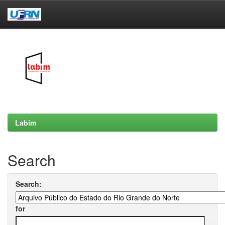
Skip
navigation
Labim
Search
Search:
for