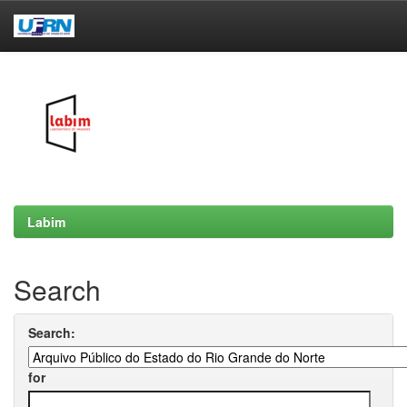
Skip
navigation
Labim
Search
Search:
for