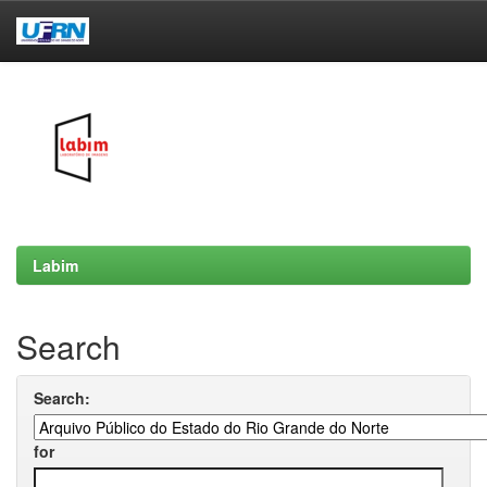
Skip
navigation
Labim
Search
Search:
for