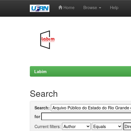
Home
Browse
Help
Skip
navigation
Labim
Search
Search:
for
Current filters: