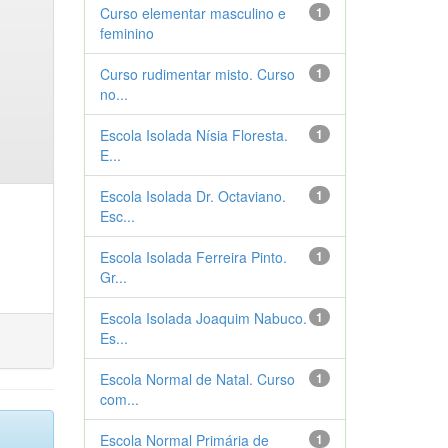
Curso elementar masculino e
1
feminino
Curso rudimentar misto. Curso
1
no...
Escola Isolada Nísia Floresta.
1
E...
Escola Isolada Dr. Octaviano.
1
Esc...
Escola Isolada Ferreira Pinto.
1
Gr...
Escola Isolada Joaquim Nabuco.
1
Es...
Escola Normal de Natal. Curso
1
com...
Escola Normal Primária de
1