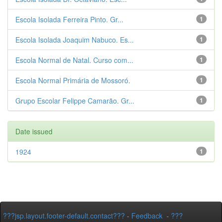
Escola Isolada Ferreira Pinto. Gr...
1
Escola Isolada Joaquim Nabuco. Es...
1
Escola Normal de Natal. Curso com...
1
Escola Normal Primária de Mossoró.
1
Grupo Escolar Felippe Camarão. Gr...
1
Date issued
1924
1
???jsp.layout.footer-default.contact???
-
Feedback
-
???