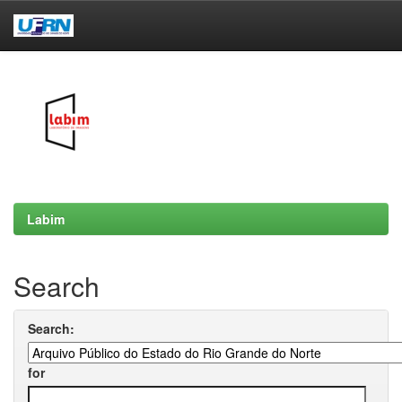
Skip
navigation
Labim
Search
Search:
for