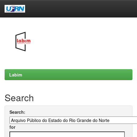
Skip
navigation
Labim
Search
Search:
for