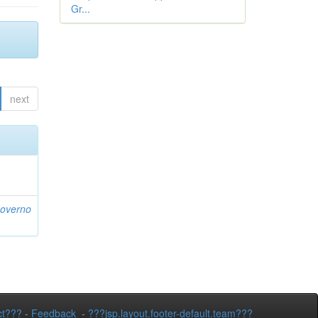
Gr...
next
Governo
ct???
-
Feedback
-
???jsp.layout.footer-default.team???