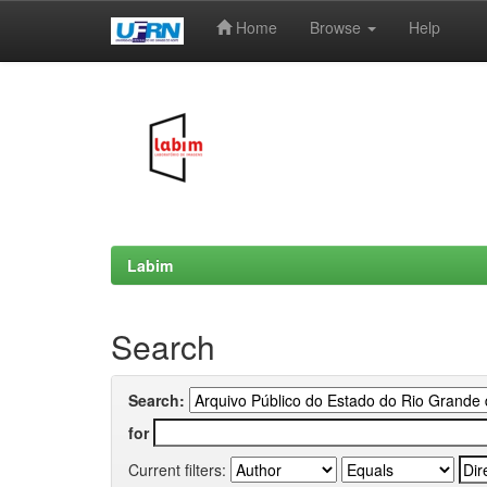
Home
Browse
Help
Skip
navigation
Labim
Search
Search:
for
Current filters: