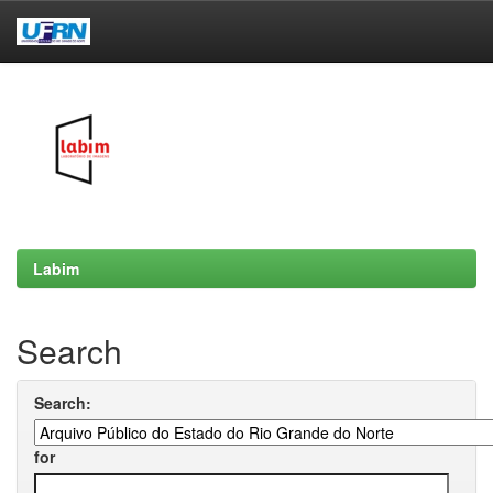
Skip
navigation
Labim
Search
Search:
for