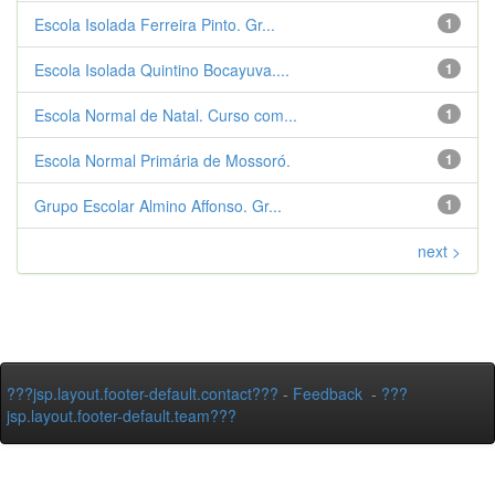
Escola Isolada Ferreira Pinto. Gr...
1
Escola Isolada Quintino Bocayuva....
1
Escola Normal de Natal. Curso com...
1
Escola Normal Primária de Mossoró.
1
Grupo Escolar Almino Affonso. Gr...
1
next >
???jsp.layout.footer-default.contact???
-
Feedback
-
???
jsp.layout.footer-default.team???