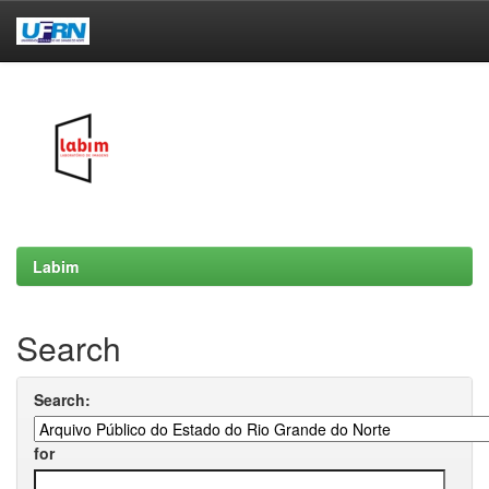
Skip
navigation
Labim
Search
Search:
for