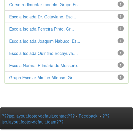
Curso rudimentar modelo. Grupo Es...
1
Escola Isolada Dr. Octaviano. Esc...
1
Escola Isolada Ferreira Pinto. Gr...
1
Escola Isolada Joaquim Nabuco. Es...
1
Escola Isolada Quintino Bocayuva....
1
Escola Normal Primária de Mossoró.
1
Grupo Escolar Almino Affonso. Gr...
1
???jsp.layout.footer-default.contact???
-
Feedback
-
???
jsp.layout.footer-default.team???