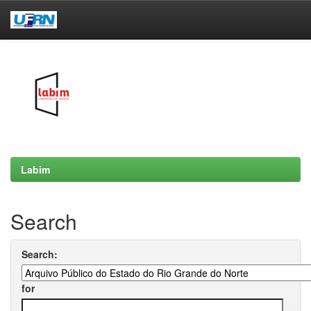
Skip
navigation
Labim
Search
Search:
for