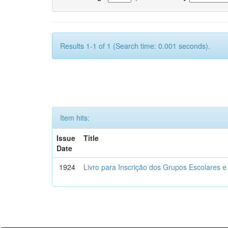
Results 1-1 of 1 (Search time: 0.001 seconds).
Item hits:
Issue
Title
Date
1924
Livro para Inscrição dos Grupos Escolares e