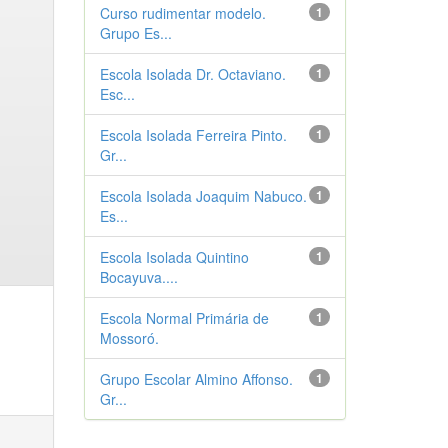
Curso rudimentar modelo.
1
Grupo Es...
Escola Isolada Dr. Octaviano.
1
Esc...
Escola Isolada Ferreira Pinto.
1
Gr...
Escola Isolada Joaquim Nabuco.
1
Es...
Escola Isolada Quintino
1
Bocayuva....
Escola Normal Primária de
1
Mossoró.
Grupo Escolar Almino Affonso.
1
Gr...