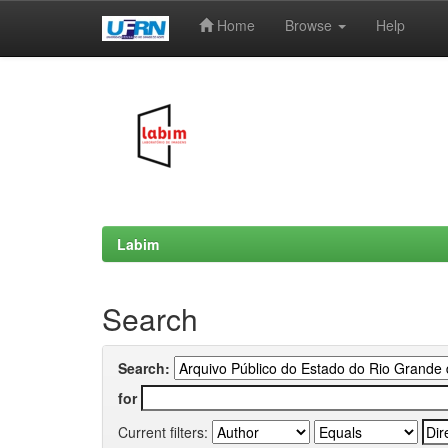
Home
Browse
Help
Skip
navigation
Labim
Search
Search:
for
Current filters: