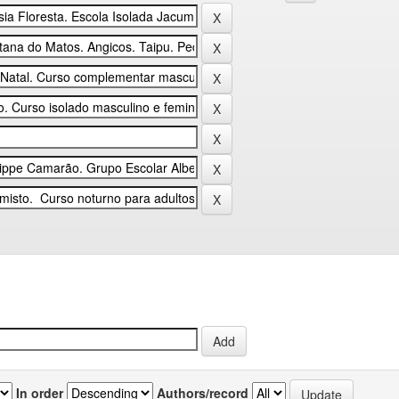
In order
Authors/record